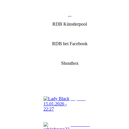
RDB Künstlerpool
RDB bei Facebook
Shoutbox
Lady Black
15.01.2026 - 22:27
weiter so schöne Sendung
schönbrunn23
14.01.2024 - 18:09