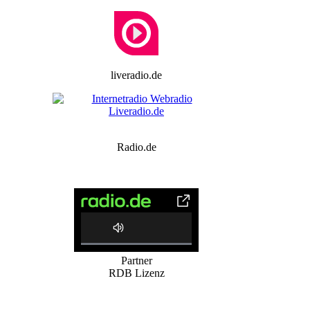
liveradio.de
Radio.de
0%
Partner
Complete
RDB Lizenz